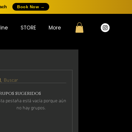
oach
Book Now →
ine
STORE
More
Buscar
rupos sugeridos
ta pestaña está vacía porque aún
no hay grupos.