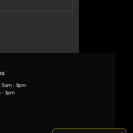
os
i: 5am - 9pm
 - 3pm
×