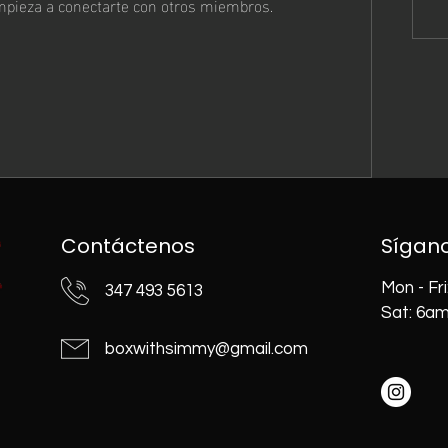
mpieza a conectarte con otros miembros.
Contáctenos
Sígan
Mon - Fr
347 493 5613
Sat: 6am
boxwithsimmy@gmail.com