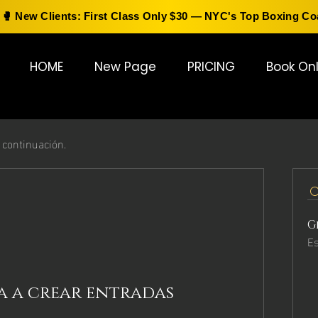
🥊
New Clients: First Class Only $30
— NYC's Top Boxing C
HOME
New Page
PRICING
Book Onl
 continuación.
G
Es
 a crear entradas